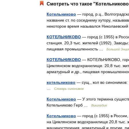
Смотреть что такое "Котельниково
Котельниково
— город, р.ц., Волгоградска
название ст. по соседнему хутору, называ
некоторое время назывался Николаевски
КОТЕЛЬНИКОВО
— город (с 1955) в Рос
станция. 20,3 тыс. жителей (1992). Завод
пищевая промышленность …
Большой Энцик
КОТЕЛЬНИКОВО
— КОТЕЛЬНИКОВО, город (
Цимлянском водохранилище. 20,8 тыс. жит
арматурный и др., пищевая промышленн
котельниково
— сущ., кол во синонимов: 
…
Словарь синонимов
Котельниково
— У этого термина существ
Котельниково Герб …
Википедия
Котельниково
— город (с 1955) в России
на Цимлянском водохранилище 20,8 тыс. ж
машиностроения, арматурный и другие,