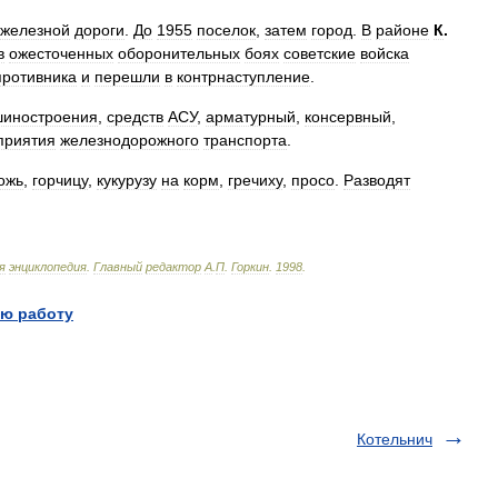
железной
дороги
.
До
1955
поселок
,
затем
город
.
В
районе
К
.
в
ожесточенных
оборонительных
боях
советские
войска
противника
и
перешли
в
контрнаступление
.
иностроения
,
средств
АСУ
,
арматурный
,
консервный
,
приятия
железнодорожного
транспорта
.
ожь
,
горчицу
,
кукурузу
на
корм
,
гречиху
,
просо
.
Разводят
я
энциклопедия
.
Главный
редактор
А
.
П
.
Горкин
.
1998
.
ю работу
Котельнич