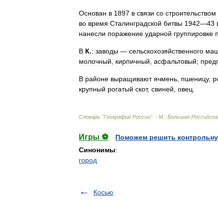
Основан
в
1897
в
связи
со
строительством
во
время
Сталинградской
битвы
1942
—
43
нанесли
поражение
ударной
группировке
В
К
.
:
заводы
—
сельскохозяйственного
маш
молочный
,
кирпичный
,
асфальтовый
;
пред
В
районе
выращивают
ячмень
,
пшеницу
,
р
крупный
рогатый
скот
,
свиней
,
овец
.
Словарь
"
География
России
". -
М
.
:
Большая
Российска
Игры ⚽
Поможем решить контрольну
Синонимы
:
город
Косью