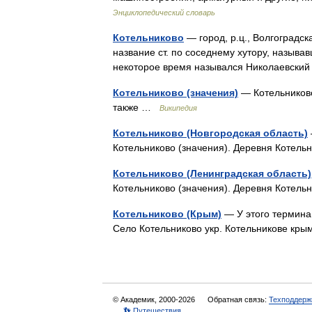
Энциклопедический словарь
Котельниково
— город, р.ц., Волгоградска
название ст. по соседнему хутору, называ
некоторое время назывался Николаевски
Котельниково (значения)
— Котельниково
также …
Википедия
Котельниково (Новгородская область)
Котельниково (значения). Деревня Котел
Котельниково (Ленинградская область)
Котельниково (значения). Деревня Котель
Котельниково (Крым)
— У этого термина 
Село Котельниково укр. Котельникове кры
© Академик, 2000-2026
Обратная связь:
Техподдерж
👣 Путешествия