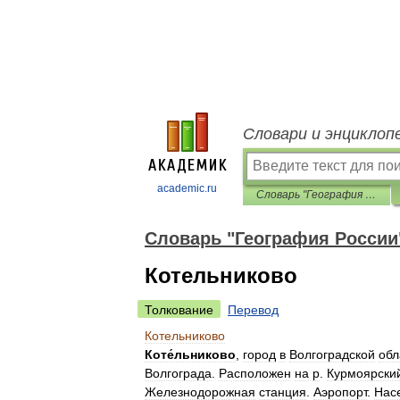
Словари и энциклоп
academic.ru
Словарь "География России"
Словарь "География России
Котельниково
Толкование
Перевод
Котельниково
Коте́льниково
,
город
в
Волгоградской
обл
Волгограда
.
Расположен
на
р
.
Курмоярски
Железнодорожная
станция
.
Аэропорт
.
Нас