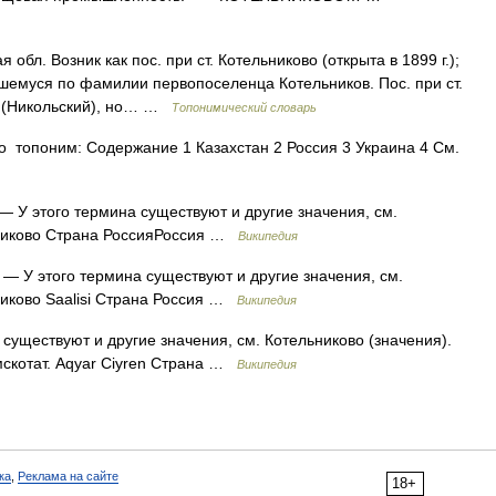
я обл. Возник как пос. при ст. Котельниково (открыта в 1899 г.);
вшемуся по фамилии первопоселенца Котельников. Пос. при ст.
й (Никольский), но… …
Топонимический словарь
 топоним: Содержание 1 Казахстан 2 Россия 3 Украина 4 См.
— У этого термина существуют и другие значения, см.
ьниково Страна РоссияРоссия …
Википедия
— У этого термина существуют и другие значения, см.
никово Saalisi Страна Россия …
Википедия
существуют и другие значения, см. Котельниково (значения).
мскотат. Aqyar Ciyren Страна …
Википедия
ка
,
Реклама на сайте
18+