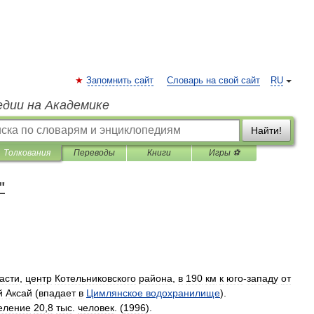
Запомнить сайт
Словарь на свой сайт
RU
едии на Академике
Найти!
Толкования
Переводы
Книги
Игры ⚽
"
асти
,
центр
Котельниковского
района
,
в
190
км
к
юго
-
западу
от
й
Аксай
(
впадает
в
Цимлянское
водохранилище
).
еление
20
,
8
тыс
.
человек
. (
1996
).