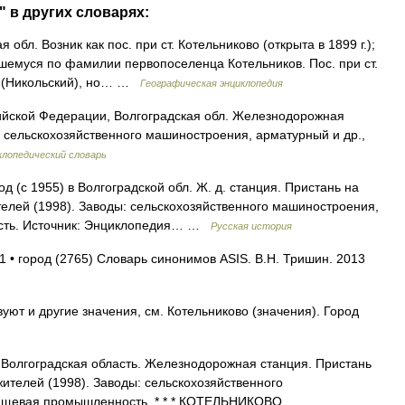
" в других словарях:
я обл. Возник как пос. при ст. Котельниково (открыта в 1899 г.);
вшемуся по фамилии первопоселенца Котельников. Пос. при ст.
й (Никольский), но… …
Географическая энциклопедия
сийской Федерации, Волгоградская обл. Железнодорожная
ы: сельскохозяйственного машиностроения, арматурный и др.,
лопедический словарь
с 1955) в Волгоградской обл. Ж. д. станция. Пристань на
елей (1998). Заводы: сельскохозяйственного машиностроения,
ость. Источник: Энциклопедия… …
Русская история
1 • город (2765) Словарь синонимов ASIS. В.Н. Тришин. 2013
уют и другие значения, см. Котельниково (значения). Город
, Волгоградская область. Железнодорожная станция. Пристань
ителей (1998). Заводы: сельскохозяйственного
 пищевая промышленность. * * * КОТЕЛЬНИКОВО… …