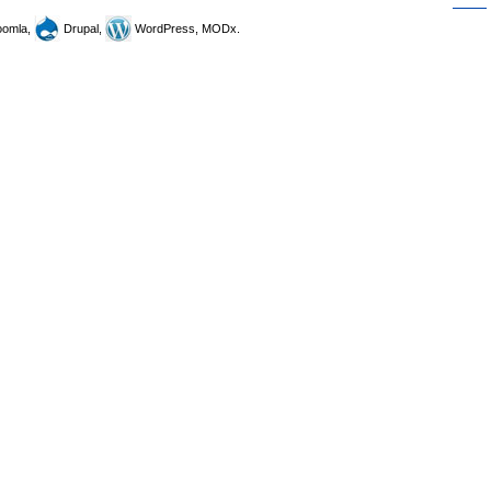
omla,
Drupal,
WordPress, MODx.